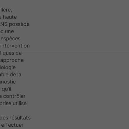
llère,
e haute
RENS possède
ec une
 espèces
 intervention
fiques de
L'approche
ologie
ble de la
gnostic
 qu'il
de contrôler
prise utilise
des résultats
 effectuer