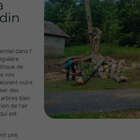
à
rdin
entiel dans l'
égulière
étique de
de vos
euvent nuire
user des
arbres bien
ion de l'air
qui est
ent une