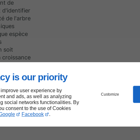
ant de
d'identifier
té de l'arbre
niques
que espèce
s
n soit
a croissance
cy is our priority
 improve user experience by
votre
Customize
nt and ads, as well as analyzing
ng social networks functionalities. By
e
you consent to the use of Cookies
Google
Facebook
.