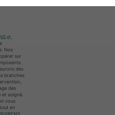
NS
,
e
ue. Nos
opérer sur
 imposants.
ssurons des
es branches
tervention,
age des
e et soigné.
çon vous
 tout en
PERVIRENS