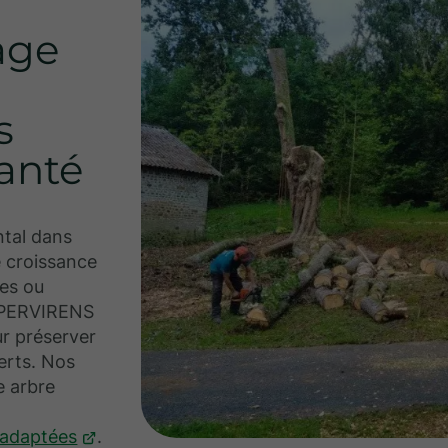
age
s
santé
ntal dans
e croissance
des ou
EMPERVIRENS
ur préserver
verts. Nos
e arbre
s adaptées
.