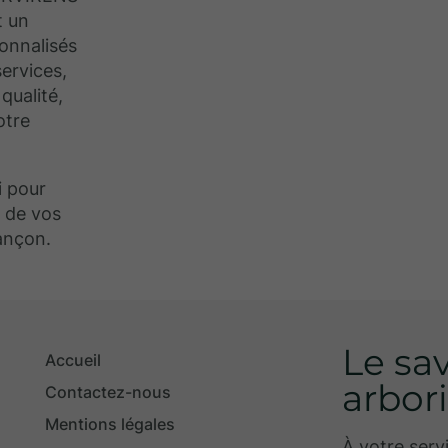
t un
sonnalisés
services,
 qualité,
otre
 pour
e de vos
rançon.
Le sav
Accueil
arbor
Contactez-nous
Mentions légales
À votre serv