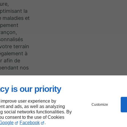
ure,
optimisant la
de maladies et
oppement
urançon,
onnalisés
votre terrain
 également à
r afin de
 pendant nos
cy is our priority
pel à
 improve user experience by
Customize
nt and ads, as well as analyzing
ng social networks functionalities. By
you consent to the use of Cookies
on,
Google
Facebook
.