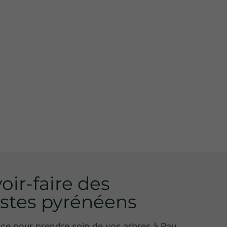
oir-faire des
istes pyrénéens
ice pour prendre soin de vos arbres à Pau