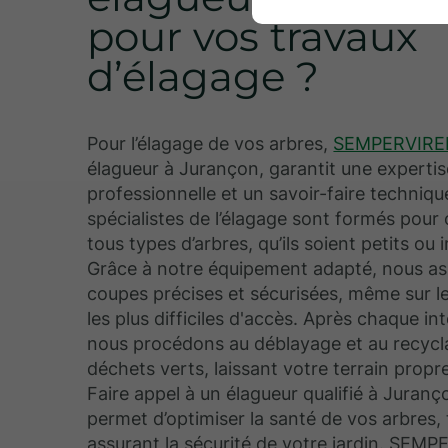
pour vos travaux
d’élagage ?
Pour l’élagage de vos arbres,
SEMPERVIRE
élagueur à Jurançon, garantit une expertis
professionnelle et un savoir-faire techniq
spécialistes de l’élagage sont formés pour 
tous types d’arbres, qu’ils soient petits ou
Grâce à notre équipement adapté, nous a
coupes précises et sécurisées, même sur l
les plus difficiles d'accès. Après chaque in
nous procédons au déblayage et au recycl
déchets verts, laissant votre terrain propr
Faire appel à un élagueur qualifié à Juran
permet d’optimiser la santé de vos arbres,
assurant la sécurité de votre jardin. SEM